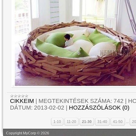
CIKKEIM
|
MEGTEKINTÉSEK SZÁMA:
742
|
HO
DÁTUM:
2013-02-02
|
HOZZÁSZÓLÁSOK (0)
1-10
11-20
21-30
31-40
41-50
...
20
Copyright MyCorp © 2026