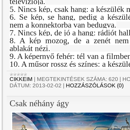
televíziója.
5. Nincs kép, csak hang: a készülék 
6. Se kép, se hang, pedig a készül
nem a konnektorba van bedugva.
7. Nincs kép, de jó a hang: rádiót hal
8. A kép mozog, de a zenét nem 
ablakát nézi.
9. A képernyő fehér: tél van a filmbe
10. A műsor rossz és színes: a készü
CIKKEIM
|
MEGTEKINTÉSEK SZÁMA:
620
|
HO
DÁTUM:
2013-02-02
|
HOZZÁSZÓLÁSOK (0)
Csak néhány ágy