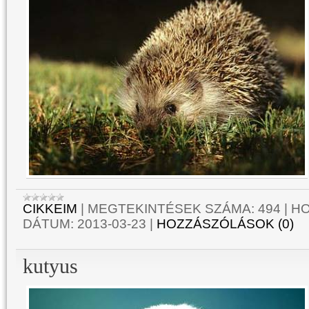
CIKKEIM
|
MEGTEKINTÉSEK SZÁMA:
494
|
HO
DÁTUM:
2013-03-23
|
HOZZÁSZÓLÁSOK (0)
kutyus