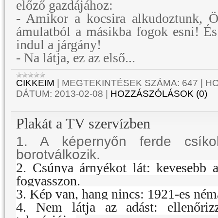
előző gazdájához:
- Amikor a kocsira alkudoztunk, 
ámulatból a másikba fogok esni! És
indul a járgány!
- Na látja, ez az első...
CIKKEIM
|
MEGTEKINTÉSEK SZÁMA:
647
|
HO
DÁTUM:
2013-02-08
|
HOZZÁSZÓLÁSOK (0)
Plakát a TV szervízben
1. A képernyőn ferde csíko
borotválkozik.
2. Csúnya árnyékot lát: kevesebb a
fogyasszon.
3. Kép van, hang nincs: 1921-es néma
4. Nem látja az adást: ellenőriz