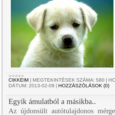
CIKKEIM
|
MEGTEKINTÉSEK SZÁMA:
580
|
HO
DÁTUM:
2013-02-09
|
HOZZÁSZÓLÁSOK (0)
Egyik ámulatból a másikba..
Az újdonsült autótulajdonos mérg