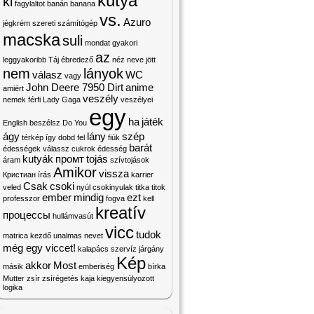
kutya
ki
fagylaltot
banán
banana
vs.
Azuro
jégkrém
szereti
számítógép
macska
suli
mondat
gyakori
az
leggyakoribb
Táj
ébredező
néz
neve
jött
nem
lányok
válasz
WC
vagy
John Deere 7950 Dirt
anime
amiért
veszély
nemek
férfi
Lady Gaga
veszélyei
egy
ha
játék
English
beszélsz
Do
You
ágy
lány
szép
térkép
így
dobd fel
fiúk
barát
édességek
válassz
cukrok
édesség
kutyák
промт
tojás
áram
szívtojások
Amikor
vissza
Кристиан
írás
karrier
Csak
csoki
veled
nyúl
csokinyulak
titka
titok
ember
mindig
ezt
professzor
fogva
kell
kreatív
процессы
hullámvasút
vicc
tudok
matrica
kezdő
unalmas
nevet
még egy viccet!
kalapács
szervíz
járgány
Kép
akkor
Most
másik
emberiség
bírka
Mutter
zsír
zsírégetés
kaja
kiegyensúlyozott
logika