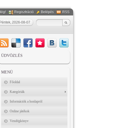
dég!
Regisztráció
Belépés
RSS
Péntek, 2026-08-07
ÜDVÖZLÉS
MENÜ
Főoldal
Kategóriák
Információk a honlapról
Online játékok
Vendégkönyv