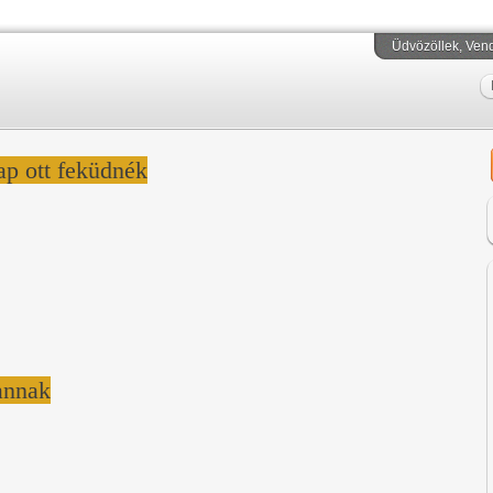
Üdvözöllek
, Ven
ap ott feküdnék
annak