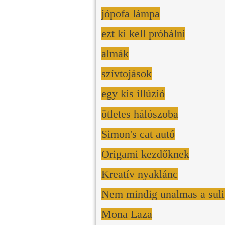
jópofa lámpa
ezt ki kell próbálni
almák
szívtojások
egy kis illúzió
ötletes hálószoba
Simon's cat autó
Origami kezdőknek
Kreatív nyaklánc
Nem mindig unalmas a suli 
Mona Laza