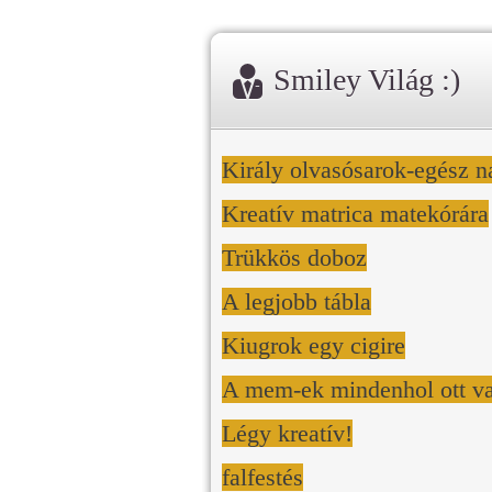
Smiley Világ :)
Király olvasósarok-egész n
Kreatív matrica matekórára
Trükkös doboz
A legjobb tábla
Kiugrok egy cigire
A mem-ek mindenhol ott v
Légy kreatív!
falfestés