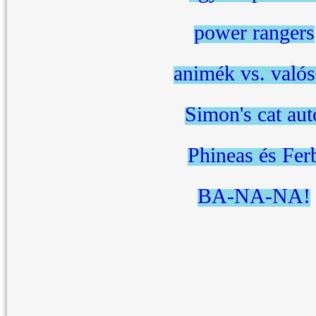
power rangers
animék vs. való
Simon's cat aut
Phineas és Fer
BA-NA-NA!