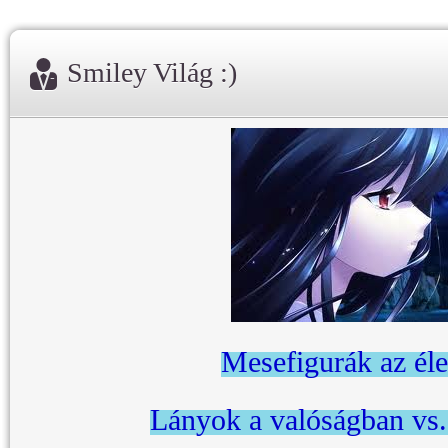
Smiley Világ :)
Mesefigurák az él
Lányok a valóságban vs