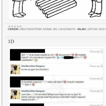
CIKKEIM
|
MEGTEKINTÉSEK SZÁMA:
581
|
HOZZÁADTA::
VALAKI
|
DÁTUM:
2013-
1D