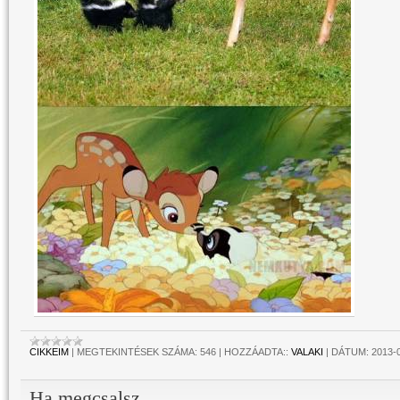
CIKKEIM
|
MEGTEKINTÉSEK SZÁMA:
546
|
HOZZÁADTA::
VALAKI
|
DÁTUM:
2013-
Ha megcsalsz