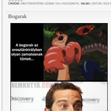
CIKKEIM
|
MEGTEKINTÉSEK SZÁMA:
514
|
HOZZÁADTA::
VALAKI
|
DÁTUM:
2013-
Bogarak