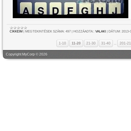
CIKKEIM
|
MEGTEKINTÉSEK SZÁMA:
497
|
HOZZÁADTA::
VALAKI
|
DÁTUM:
2013-
1-10
11-20
21-30
31-40
...
201-2
Copyright MyCorp © 2026