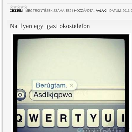
CIKKEIM
|
MEGTEKINTÉSEK SZÁMA:
552
|
HOZZÁADTA::
VALAKI
|
DÁTUM:
2013-
Na ilyen egy igazi okostelefon