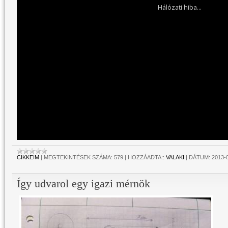
CIKKEIM
|
MEGTEKINTÉSEK SZÁMA:
579
|
HOZZÁADTA::
VALAKI
|
DÁTUM:
2013-
Így udvarol egy igazi mérnök