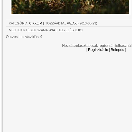
KATEGÓRIA
:
CIKKEIM
|
HOZZÁADTA:
:
VALAKI
(2013-03-23)
MEGTEKINTÉSEK SZÁMA
:
494
|
HELYEZÉS
:
0.0
/
0
Összes hozzászólás
:
0
Hozzászólásokat csak regisztrált felhasznál
[
Regisztráció
|
Belépés
]