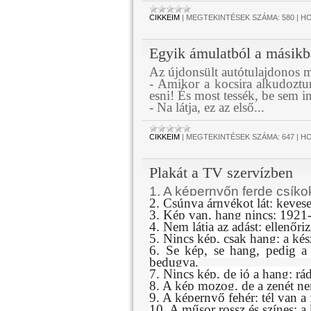
CIKKEIM
|
MEGTEKINTÉSEK SZÁMA:
580
|
HO
Egyik ámulatból a másikb
Az újdonsült autótulajdonos m
- Amikor a kocsira alkudozt
esni! És most tessék, be sem i
- Na látja, ez az első...
CIKKEIM
|
MEGTEKINTÉSEK SZÁMA:
647
|
HO
Plakát a TV szervízben
1. A képernyőn ferde csíko
2. Csúnya árnyékot lát: kevese
3. Kép van, hang nincs: 1921-
4. Nem látja az adást: ellenőriz
5. Nincs kép, csak hang: a kés
6. Se kép, se hang, pedig a
bedugva.
7. Nincs kép, de jó a hang: rád
8. A kép mozog, de a zenét ne
9. A képernyő fehér: tél van a
10. A műsor rossz és színes: a