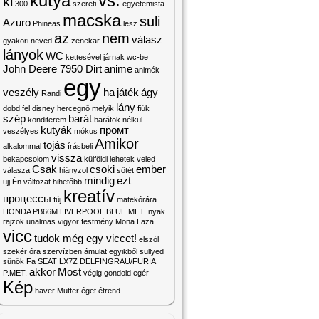
kutya
vs.
ki
300
szereti
egyetemista
macska
suli
Azuro
Phineas
lesz
az
nem
válasz
gyakori
neved
zenekar
lányok
WC
kettesével
járnak
wc-be
John Deere 7950 Dirt
anime
animék
egy
veszély
ha
játék
ágy
Randi
lány
dobd
fel
disney hercegnő
melyik
fiúk
szép
barát
konditerem
barátok
nélkül
kutyák
промт
veszélyes
mókus
Amikor
tojás
alkalommal
írásbeli
vissza
bekapcsolom
külföldi
lehetek
veled
Csak
csoki
ember
válasza
hiányzol
sötét
mindig
ezt
ujj
Én
változat
hihetőbb
kreatív
процессы
fúj
matekórára
HONDA PB66M LIVERPOOL BLUE MET.
nyak
rajzok
unalmas
vigyor
festmény
Mona Laza
vicc
tudok még egy viccet!
elszól
szekér
óra
szervízben
ámulat
egyikből
süllyed
sünök
Fa
SEAT LX7Z DELFINGRAU/FURIA
akkor
Most
P.MET.
végig
gondold
egér
Kép
haver
Mutter
éget
étrend