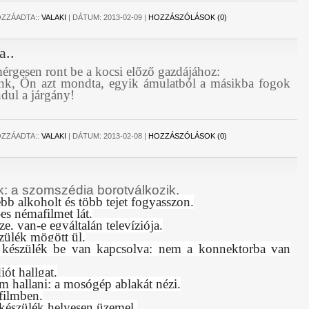
ZZÁADTA::
VALAKI
|
DÁTUM:
2013-02-09
|
HOZZÁSZÓLÁSOK (0)
a..
érgesen ront be a kocsi előző gazdájához:
unk, Ön azt mondta, egyik ámulatból a másikba fogok
ndul a járgány!
ZZÁADTA::
VALAKI
|
DÁTUM:
2013-02-08
|
HOZZÁSZÓLÁSOK (0)
k: a szomszédja borotválkozik.
bb alkoholt és több tejet fogyasszon.
es némafilmet lát.
ze, van-e egyáltalán televíziója.
zülék mögött ül.
 készülék be van kapcsolva: nem a konnektorba van
iót hallgat.
m hallani: a mosógép ablakát nézi.
 filmben.
 készülék helyesen üzemel.