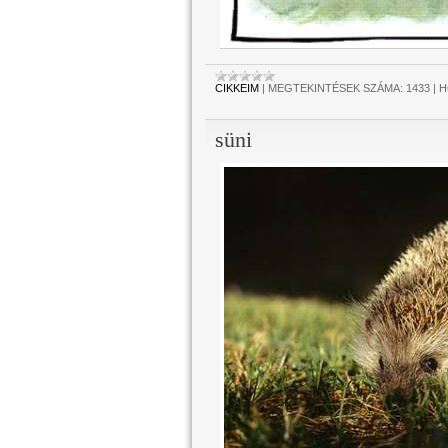
CIKKEIM
|
MEGTEKINTÉSEK SZÁMA:
1433
|
H
süni