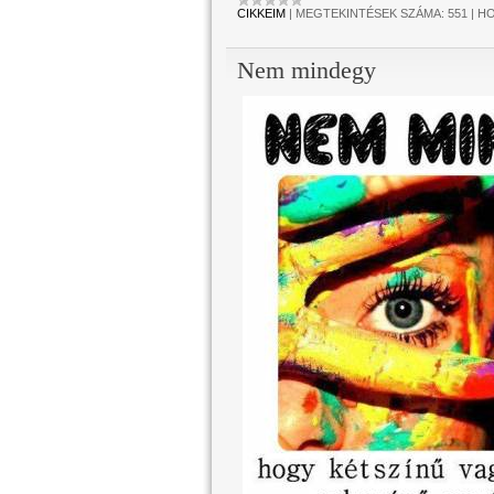
CIKKEIM
|
MEGTEKINTÉSEK SZÁMA:
551
|
HO
Nem mindegy