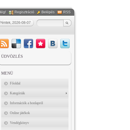
dég!
Regisztráció
Belépés
RSS
Péntek, 2026-08-07
ÜDVÖZLÉS
MENÜ
Főoldal
Kategóriák
Információk a honlapról
Online játékok
Vendégkönyv