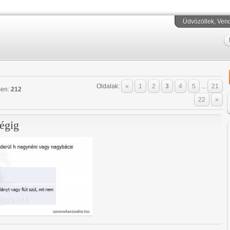
Üdvözöllek
, Ven
Oldalak
:
«
1
2
3
4
5
...
21
sen
:
212
22
»
égig