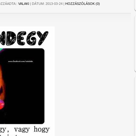
ZZÁADTA::
VALAKI
|
DÁTUM:
2013-03-24
|
HOZZÁSZÓLÁSOK (0)