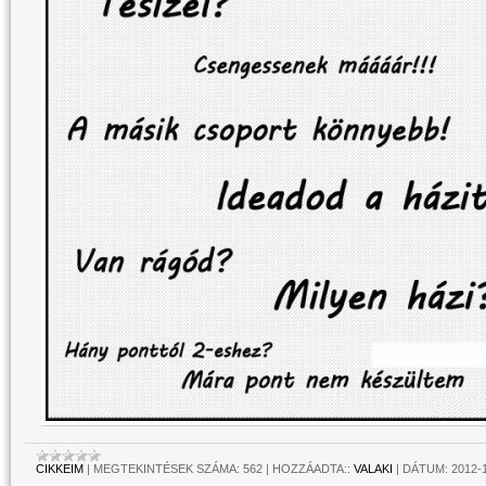
CIKKEIM
|
MEGTEKINTÉSEK SZÁMA:
562
|
HOZZÁADTA::
VALAKI
|
DÁTUM:
2012-