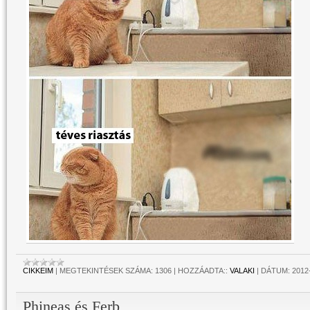
CIKKEIM
|
MEGTEKINTÉSEK SZÁMA:
1306
|
HOZZÁADTA::
VALAKI
|
DÁTUM:
2012
Phineas és Ferb