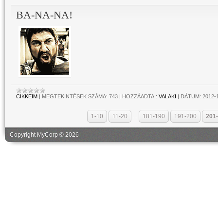
BA-NA-NA!
CIKKEIM
|
MEGTEKINTÉSEK SZÁMA:
743
|
HOZZÁADTA::
VALAKI
|
DÁTUM:
2012-
1-10
11-20
...
181-190
191-200
201
Copyright MyCorp © 2026