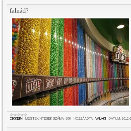
falnád?
CIKKEIM
|
MEGTEKINTÉSEK SZÁMA:
506
|
HOZZÁADTA::
VALAKI
|
DÁTUM:
2012-