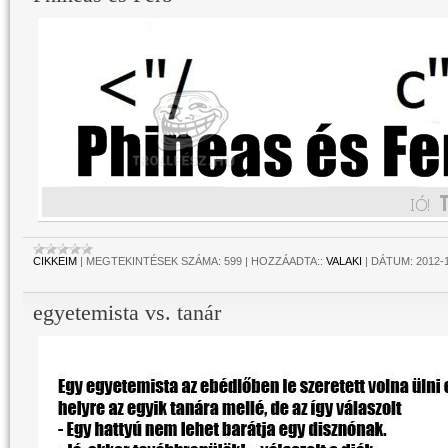
CIKKEIM
|
MEGTEKINTÉSEK SZÁMA:
599
|
HOZZÁADTA::
VALAKI
|
DÁTUM:
2012-
egyetemista vs. tanár