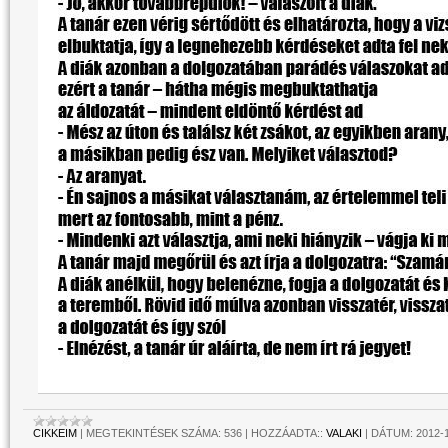
CIKKEIM
|
MEGTEKINTÉSEK SZÁMA:
536
|
HOZZÁADTA::
VALAKI
|
DÁTUM:
2012-