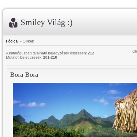
Smiley Világ :)
Főoldal
»
Cikkek
Ol
A katalógusban található bejegyzések összesen
:
212
Mutatott bejegyzések
:
201-210
Bora Bora